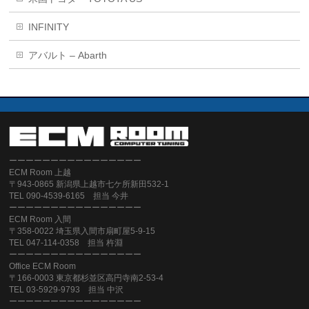
INFINITY
アバルト – Abarth
ーーーーーーーーーーーーーーーー
ECM Room 上越
〒943-0865 新潟県上越市七ケ所新田532-1
TEL 090-4539-6165 担当 今井
ーーーーーーーーーーーーーーーー
ECM Room 入間
〒358-0022 埼玉県入間市扇町屋5-9-15
TEL 047-114-0358 担当 杵淵
ーーーーーーーーーーーーーーーー
Office ECM Room
〒166-0003 東京都杉並区高円寺南2-53-4
TEL 03-5929-9793 担当 中沢
ーーーーーーーーーーーーーーーー