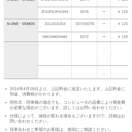
JF3/JF4/JH3/JH4
S07B
ー
￥ 120,0
N-ONE・VAMOS
JG1/JG3/JG4
S07A/S07B
ー
￥ 120,0
HM1/HM2/HM4
E07Z
ー
￥ 120,0
－
－
2016年4月18日より、上記料金に改定いたします。上記料金に
別途、消費税がかかります。
同年式・同車種の場合でも、コンピュータの品番により開発費
が必要な場合がございます。詳しくはお問い合わせください。
仕様によって、値段が変わる場合もございますので、詳細はお
問い合わせください。
現車合わせご希望のお客様は、個別にご相談ください。