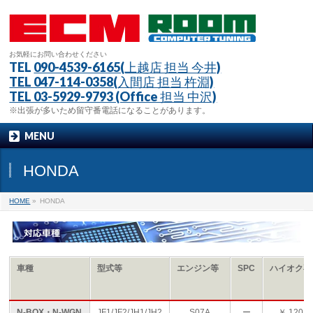
お気軽にお問い合わせください
TEL
090-4539-6165(上越店 担当 今井)
TEL 047-114-0358(入間店 担当 杵淵)
TEL 03-5929-9793 (Office 担当 中沢)
※出張が多いため留守番電話になることがあります。
MENU
HONDA
HOME
»
HONDA
車種
型式等
エンジン等
SPC
ハイオク専
N-BOX・N-WGN
JF1/JF2/JH1/JH2
S07A
ー
￥ 120,0