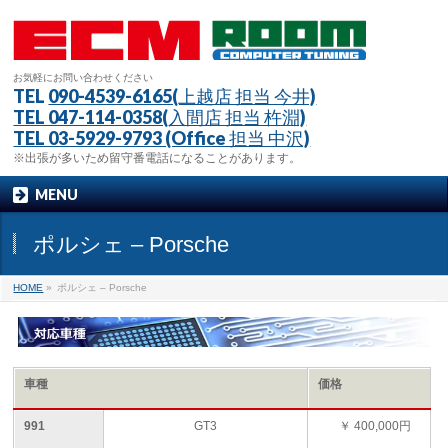
お気軽にお問い合わせください
TEL
090-4539-6165(上越店 担当 今井)
TEL 047-114-0358(入間店 担当 杵淵)
TEL 03-5929-9793 (Office 担当 中沢)
※出張が多いため留守番電話になることがあります。
MENU
ポルシェ – Porsche
HOME
»
ポルシェ – Porsche
車種
価格
991
GT3
￥ 400,000円