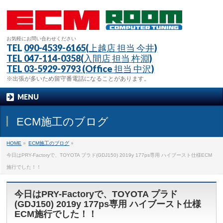
お気軽にお問い合わせください
TEL
090-4539-6165(上越店 担当 今井)
TEL 047-114-0358(入間店 担当 杵淵)
TEL 03-5929-9793 (Office 担当 中沢)
※出張が多いため留守番電話になることがあります。
MENU
ECM施工のブログ
HOME
»
ECM施工のブログ
»
今日はPRY-Factoryで、TOYOTA プラド(GDJ150) 2019y 177ps専用 ハイブースト仕様ECM
施行でした！！
今日はPRY-Factoryで、TOYOTA プラド
(GDJ150) 2019y 177ps専用 ハイブースト仕様
ECM施行でした！！